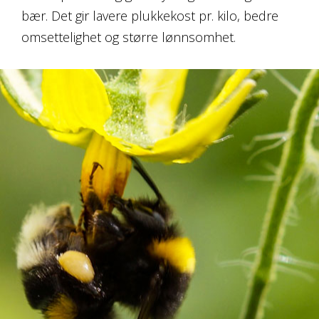
bær. Det gir lavere plukkekost pr. kilo, bedre
omsettelighet og større lønnsomhet.